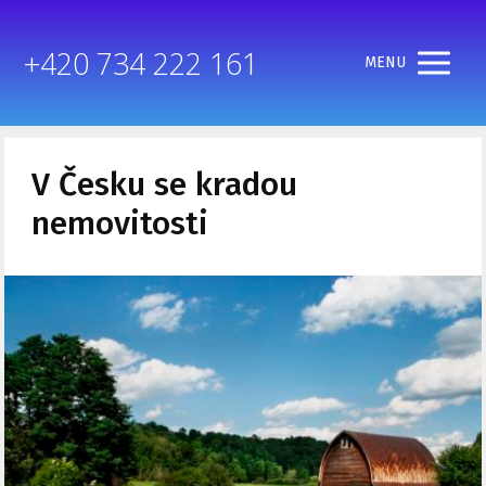
+420 734 222 161
MENU
V Česku se kradou
nemovitosti