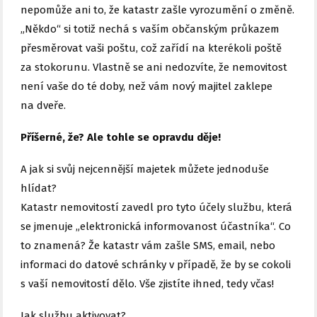
nepomůže ani to, že katastr zašle vyrozumění o změně.
„Někdo“ si totiž nechá s vaším občanským průkazem
přesměrovat vaši poštu, což zařídí na kterékoli poště
za stokorunu. Vlastně se ani nedozvíte, že nemovitost
není vaše do té doby, než vám nový majitel zaklepe
na dveře.
Příšerné, že? Ale tohle se opravdu děje!
A jak si svůj nejcennější majetek můžete jednoduše
hlídat?
Katastr nemovitostí zavedl pro tyto účely službu, která
se jmenuje „elektronická informovanost účastníka“. Co
to znamená? Že katastr vám zašle SMS, email, nebo
informaci do datové schránky v případě, že by se cokoli
s vaší nemovitostí dělo. Vše zjistíte ihned, tedy včas!
Jak službu aktivovat?